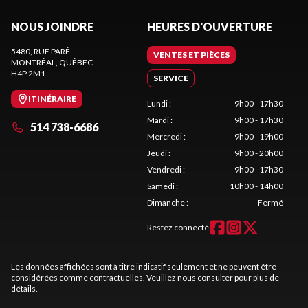
NOUS JOINDRE
HEURES D'OUVERTURE
5480, RUE PARÉ
VENTES ET PIÈCES
MONTRÉAL
, QUÉBEC
H4P 2M1
SERVICE
ITINÉRAIRE
Lundi
:
9h00 - 17h30
Mardi
:
9h00 - 17h30
514 738-6686
Mercredi
:
9h00 - 19h00
Jeudi
:
9h00 - 20h00
Vendredi
:
9h00 - 17h30
Samedi
:
10h00 - 14h00
Dimanche
:
Fermé
Restez connecté
Les données affichées sont à titre indicatif seulement et ne peuvent être
considérées comme contractuelles. Veuillez nous consulter pour plus de
détails.