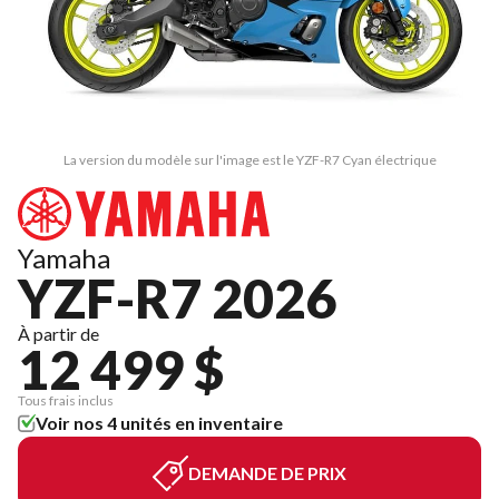
La version du modèle sur l'image est le YZF-R7 Cyan électrique
Yamaha
YZF-R7 2026
À partir de
12 499 $
Tous frais inclus
Voir nos 4 unités en inventaire
DEMANDE DE PRIX