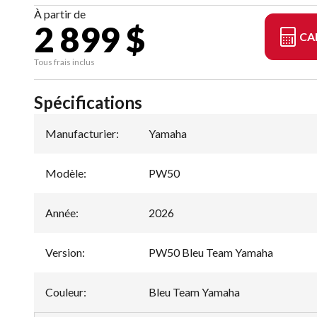
À partir de
2 899 $
CA
Tous frais inclus
Spécifications
Manufacturier
:
Yamaha
Modèle
:
PW50
Année
:
2026
Version
:
PW50 Bleu Team Yamaha
Couleur
:
Bleu Team Yamaha