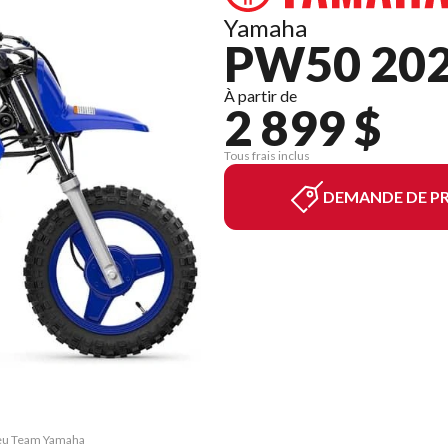
Yamaha
PW50 20
À partir de
2 899 $
Tous frais inclus
DEMANDE DE PR
leu Team Yamaha