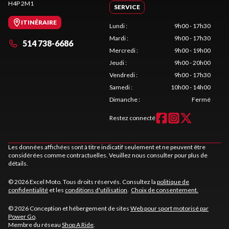
H4P 2M1
SERVICE
ITINÉRAIRE
Lundi
:
9h00 - 17h30
Mardi
:
9h00 - 17h30
514 738-6686
Mercredi
:
9h00 - 19h00
Jeudi
:
9h00 - 20h00
Vendredi
:
9h00 - 17h30
Samedi
:
10h00 - 14h00
Dimanche
:
Fermé
Restez connecté
Les données affichées sont à titre indicatif seulement et ne peuvent être
considérées comme contractuelles. Veuillez nous consulter pour plus de
détails.
© 2026 Excel Moto. Tous droits réservés. Consultez la
politique de
confidentialité
et les
conditions d'utilisation
.
Choix de consentement.
© 2026 Conception et hébergement de sites
Web pour sport motorisé par
Power Go
.
Membre du réseau
Shop A Ride
.