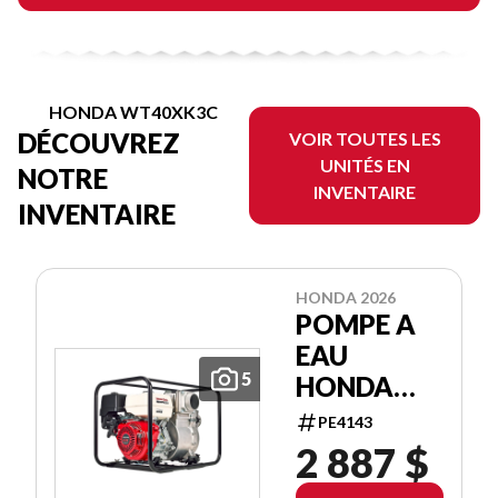
HONDA WT40XK3C
DÉCOUVREZ
VOIR TOUTES LES
UNITÉS EN
NOTRE
INVENTAIRE
INVENTAIRE
HONDA 2026
POMPE A
EAU
5
HONDA
WT40XK3C
PE4143
WATER
2 887 $
PUMP