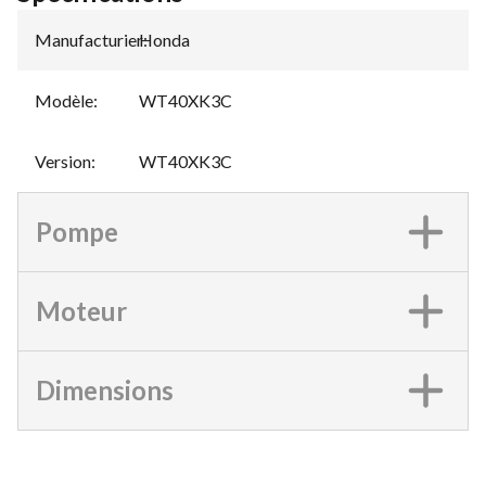
Manufacturier
Honda
:
Modèle
:
WT40XK3C
Version
:
WT40XK3C
Pompe
Moteur
Dimensions