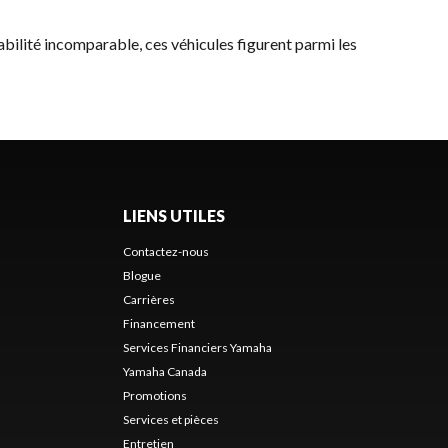
iabilité incomparable, ces véhicules figurent parmi les
LIENS UTILES
Contactez-nous
Blogue
Carrières
Financement
Services Financiers Yamaha
Yamaha Canada
Promotions
Services et pièces
Entretien