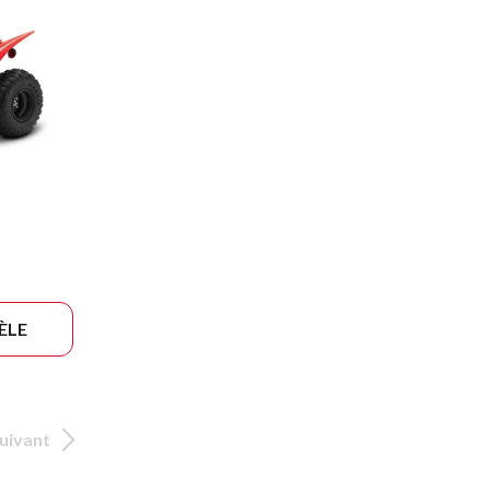
ÈLE
uivant