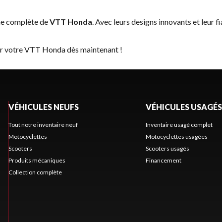
me complète de
VTT Honda
. Avec leurs designs innovants et leur f
ver votre VTT Honda dès maintenant !
VÉHICULES NEUFS
VÉHICULES USAGÉS
Tout notre inventaire neuf
Inventaire usagé complet
Motocyclettes
Motocyclettes usagées
Scooters
Scooters usagés
Produits mécaniques
Financement
Collection complète