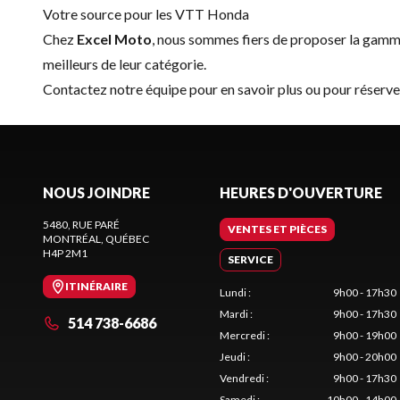
Votre source pour les VTT Honda
Chez
Excel Moto
, nous sommes fiers de proposer la gam
meilleurs de leur catégorie.
Contactez notre équipe
pour en savoir plus ou pour réser
NOUS JOINDRE
HEURES D'OUVERTURE
5480, RUE PARÉ
VENTES ET PIÈCES
MONTRÉAL
, QUÉBEC
H4P 2M1
SERVICE
ITINÉRAIRE
Lundi
:
9h00 - 17h30
Mardi
:
9h00 - 17h30
514 738-6686
Mercredi
:
9h00 - 19h00
Jeudi
:
9h00 - 20h00
Vendredi
:
9h00 - 17h30
Samedi
:
10h00 - 14h00