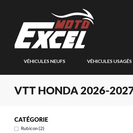
VÉHICULES NEUFS
VÉHICULES USAGÉS
VTT HONDA 2026-202
CATÉGORIE
Rubicon
(
2
)