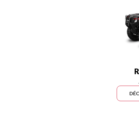
R
DÉC