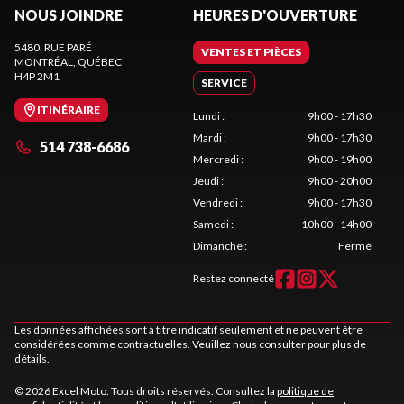
NOUS JOINDRE
HEURES D'OUVERTURE
5480, RUE PARÉ
VENTES ET PIÈCES
MONTRÉAL
, QUÉBEC
H4P 2M1
SERVICE
ITINÉRAIRE
Lundi
:
9h00 - 17h30
Mardi
:
9h00 - 17h30
514 738-6686
Mercredi
:
9h00 - 19h00
Jeudi
:
9h00 - 20h00
Vendredi
:
9h00 - 17h30
Samedi
:
10h00 - 14h00
Dimanche
:
Fermé
Restez connecté
Les données affichées sont à titre indicatif seulement et ne peuvent être
considérées comme contractuelles. Veuillez nous consulter pour plus de
détails.
© 2026 Excel Moto. Tous droits réservés. Consultez la
politique de