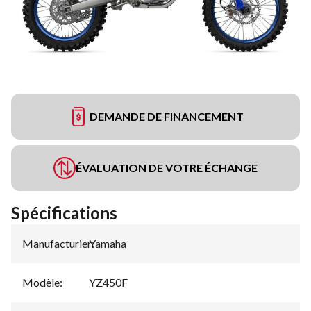
DEMANDE DE FINANCEMENT
ÉVALUATION DE VOTRE ÉCHANGE
Spécifications
Manufacturier
Yamaha
:
Modèle
:
YZ450F