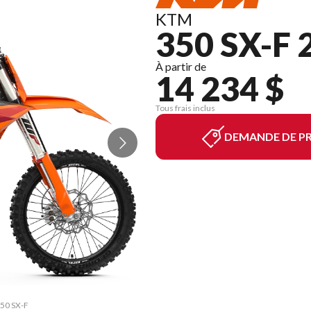
KTM
350 SX-F 
À partir de
14 234 $
Tous frais inclus
DEMANDE DE PR
350 SX-F
La vers