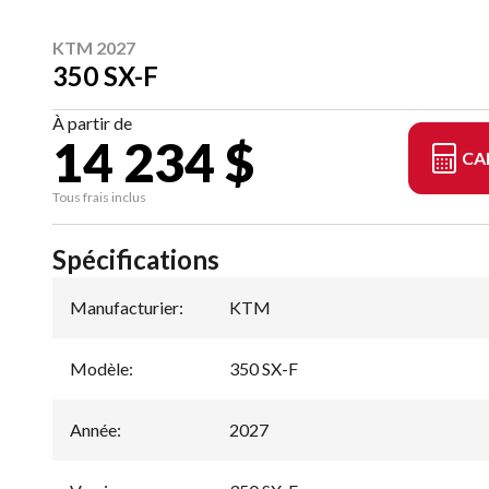
KTM 2027
350 SX-F
À partir de
14 234 $
CA
Tous frais inclus
Spécifications
Manufacturier
:
KTM
Modèle
:
350 SX-F
Année
:
2027