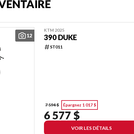
VENTAIRE
KTM 2025
12
390 DUKE
ST011
7 594 $
Épargnez 1 017 $
6 577 $
VOIR LES DÉTAILS