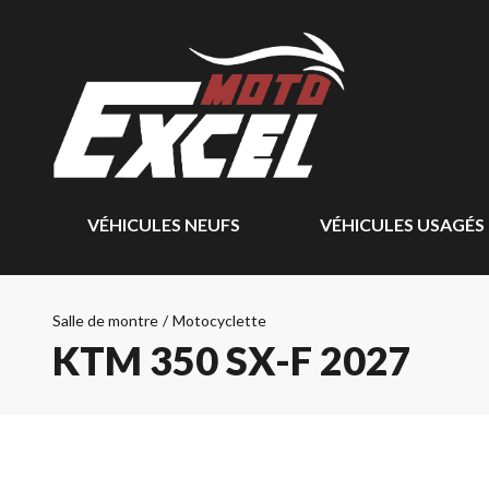
VÉHICULES NEUFS
VÉHICULES USAGÉS
Salle de montre
/
Motocyclette
KTM 350 SX-F 2027