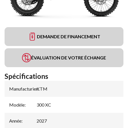
DEMANDE DE FINANCEMENT
ÉVALUATION DE VOTRE ÉCHANGE
Spécifications
Manufacturier
KTM
:
Modèle
:
300 XC
Année
:
2027