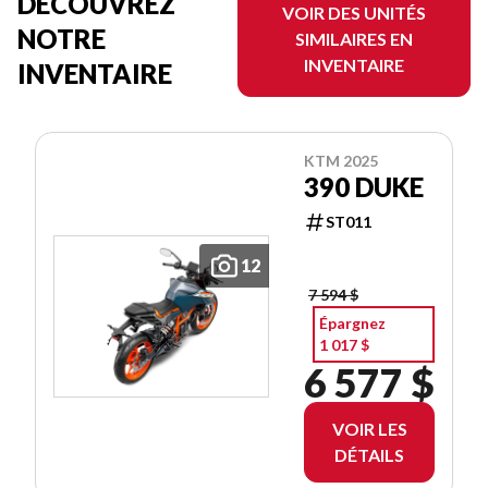
DÉCOUVREZ
VOIR DES UNITÉS
NOTRE
SIMILAIRES EN
INVENTAIRE
INVENTAIRE
KTM 2025
390 DUKE
ST011
12
7 594 $
Épargnez
1 017 $
6 577 $
VOIR LES
DÉTAILS