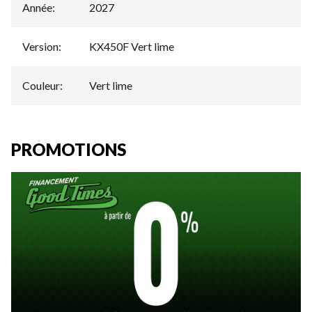
Année
:
2027
Version
:
KX450F Vert lime
Couleur
:
Vert lime
PROMOTIONS