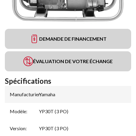
DEMANDE DE FINANCEMENT
ÉVALUATION DE VOTRE ÉCHANGE
Spécifications
Manufacturier
Yamaha
:
Modèle
:
YP30T (3 PO)
Version
:
YP30T (3 PO)