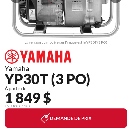
La version du modèle sur l'image est le YP30T (3 PO)
Yamaha
YP30T (3 PO)
À partir de
1 849 $
Tous frais inclus
DEMANDE DE PRIX