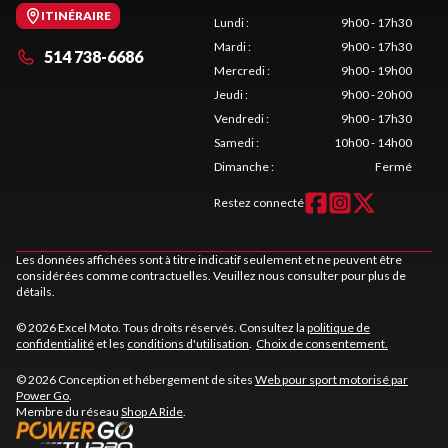
ITINÉRAIRE
Lundi
:
9h00 - 17h30
Mardi
:
9h00 - 17h30
514 738-6686
Mercredi
:
9h00 - 19h00
Jeudi
:
9h00 - 20h00
Vendredi
:
9h00 - 17h30
Samedi
:
10h00 - 14h00
Dimanche
:
Fermé
Restez connecté
Les données affichées sont à titre indicatif seulement et ne peuvent être
considérées comme contractuelles. Veuillez nous consulter pour plus de
détails.
© 2026 Excel Moto. Tous droits réservés. Consultez la
politique de
confidentialité
et les
conditions d'utilisation
.
Choix de consentement.
© 2026 Conception et hébergement de sites
Web pour sport motorisé par
Power Go
.
Membre du réseau
Shop A Ride
.