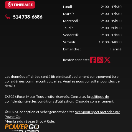
ITINÉRAIRE
Lundi
:
9h00 - 17h30
Mardi
:
9h00 - 17h30
514 738-6686
Mercredi
:
9h00 - 19h00
Jeudi
:
9h00 - 20h00
Vendredi
:
9h00 - 17h30
Samedi
:
10h00 - 14h00
Dimanche
:
Fermé
Restez connecté
Les données affichées sont à titre indicatif seulement et ne peuvent être
considérées comme contractuelles. Veuillez nous consulter pour plus de
détails.
© 2026 Excel Moto. Tous droits réservés. Consultez la
politique de
confidentialité
et les
conditions d'utilisation
.
Choix de consentement.
© 2026 Conception et hébergement de sites
Web pour sport motorisé par
Power Go
.
Membre du réseau
Shop A Ride
.