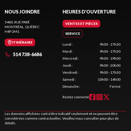
NOUS JOINDRE
HEURES D'OUVERTURE
5480, RUE PARÉ
VENTES ET PIÈCES
MONTRÉAL
, QUÉBEC
H4P 2M1
SERVICE
ITINÉRAIRE
Lundi
:
9h00 - 17h30
Mardi
:
9h00 - 17h30
514 738-6686
Mercredi
:
9h00 - 19h00
Jeudi
:
9h00 - 20h00
Vendredi
:
9h00 - 17h30
Samedi
:
10h00 - 14h00
Dimanche
:
Fermé
Restez connecté
Les données affichées sont à titre indicatif seulement et ne peuvent être
considérées comme contractuelles. Veuillez nous consulter pour plus de
détails.