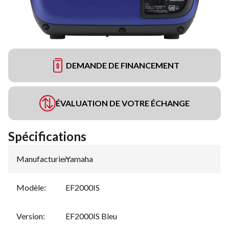
DEMANDE DE FINANCEMENT
ÉVALUATION DE VOTRE ÉCHANGE
Spécifications
Manufacturier
Yamaha
:
Modèle
:
EF2000IS
Version
:
EF2000IS Bleu