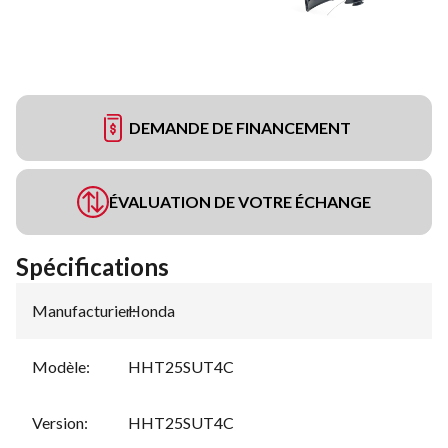
DEMANDE DE FINANCEMENT
ÉVALUATION DE VOTRE ÉCHANGE
Spécifications
Manufacturier
Honda
:
Modèle
:
HHT25SUT4C
Version
:
HHT25SUT4C