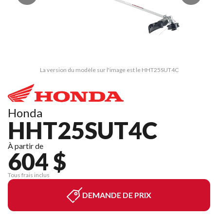
La version du modèle sur l'image est le HHT25SUT4C
Honda
HHT25SUT4C
À partir de
604 $
Tous frais inclus
DEMANDE DE PRIX