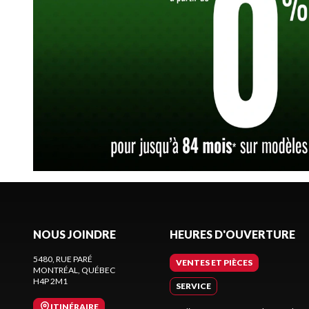
NOUS JOINDRE
HEURES D'OUVERTURE
5480, RUE PARÉ
VENTES ET PIÈCES
MONTRÉAL
, QUÉBEC
H4P 2M1
SERVICE
ITINÉRAIRE