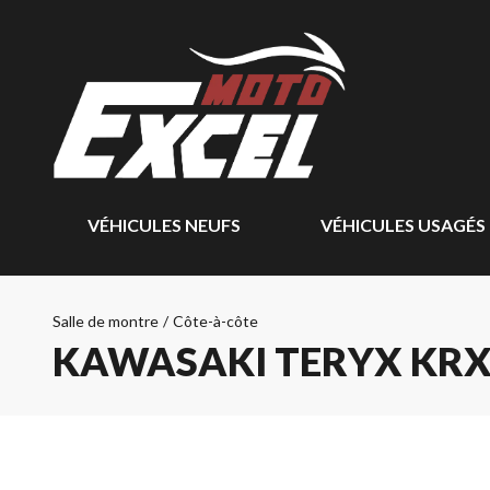
VÉHICULES NEUFS
VÉHICULES USAGÉS
Salle de montre
/
Côte-à-côte
KAWASAKI TERYX KRX 