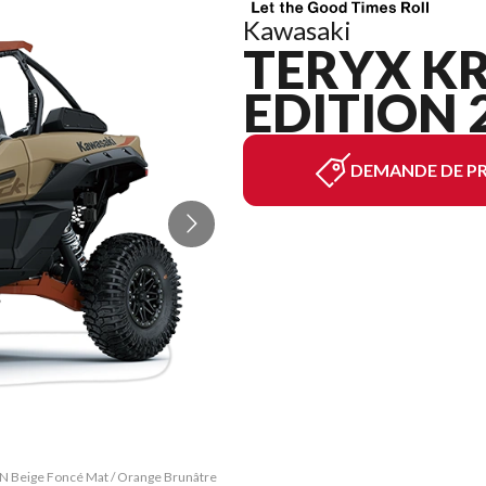
Kawasaki
TERYX KR
EDITION 
DEMANDE DE PR
ON Beige Foncé Mat / Orange Brunâtre
La version du modèle sur l'image es