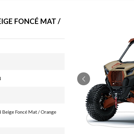
EIGE FONCÉ MAT /
N
eige Foncé Mat / Orange