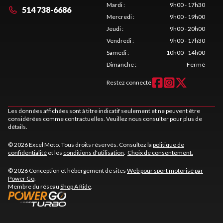
Mardi
:
9h00 - 17h30
514 738-6686
Mercredi
:
9h00 - 19h00
Jeudi
:
9h00 - 20h00
Vendredi
:
9h00 - 17h30
Samedi
:
10h00 - 14h00
Dimanche
:
Fermé
Restez connecté
Les données affichées sont à titre indicatif seulement et ne peuvent être
considérées comme contractuelles. Veuillez nous consulter pour plus de
détails.
© 2026 Excel Moto. Tous droits réservés. Consultez la
politique de
confidentialité
et les
conditions d'utilisation
.
Choix de consentement.
© 2026 Conception et hébergement de sites
Web pour sport motorisé par
Power Go
.
Membre du réseau
Shop A Ride
.