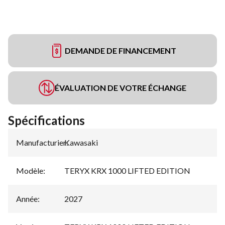
DEMANDE DE FINANCEMENT
ÉVALUATION DE VOTRE ÉCHANGE
Spécifications
Manufacturier
Kawasaki
:
Modèle
:
TERYX KRX 1000 LIFTED EDITION
Année
:
2027