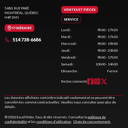
5480, RUE PARÉ
VENTES ET PIÈCES
MONTRÉAL
, QUÉBEC
H4P 2M1
SERVICE
ITINÉRAIRE
Lundi
:
9h00 - 17h30
Mardi
:
9h00 - 17h30
514 738-6686
Mercredi
:
9h00 - 19h00
Jeudi
:
9h00 - 20h00
Vendredi
:
9h00 - 17h30
Samedi
:
10h00 - 14h00
Dimanche
:
Fermé
Restez connecté
Les données affichées sont à titre indicatif seulement et ne peuvent être
considérées comme contractuelles. Veuillez nous consulter pour plus de
détails.
© 2026 Excel Moto. Tous droits réservés. Consultez la
politique de
confidentialité
et les
conditions d'utilisation
.
Choix de consentement.