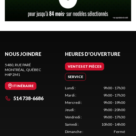
NOUS JOINDRE
HEURES D'OUVERTURE
5480, RUE PARÉ
VENTES ET PIÈCES
MONTRÉAL
, QUÉBEC
H4P 2M1
SERVICE
ITINÉRAIRE
Lundi
:
9h00 - 17h30
Mardi
:
9h00 - 17h30
514 738-6686
Mercredi
:
9h00 - 19h00
Jeudi
:
9h00 - 20h00
Vendredi
:
9h00 - 17h30
Samedi
:
10h00 - 14h00
Dimanche
:
Fermé