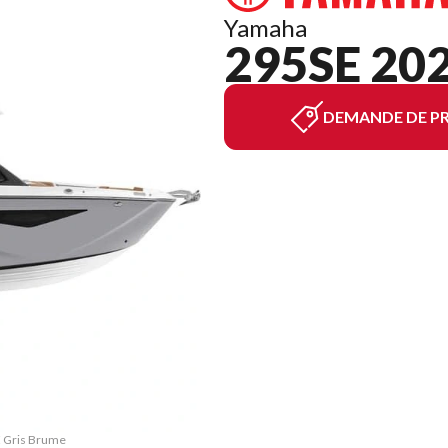
Yamaha
295SE 20
DEMANDE DE PR
E Gris Brume