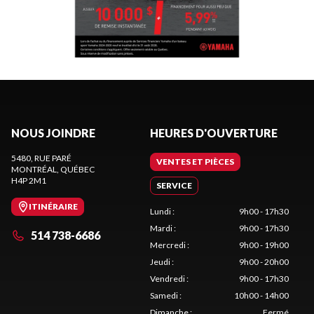
NOUS JOINDRE
HEURES D'OUVERTURE
5480, RUE PARÉ
VENTES ET PIÈCES
MONTRÉAL
, QUÉBEC
H4P 2M1
SERVICE
ITINÉRAIRE
Lundi
:
9h00 - 17h30
Mardi
:
9h00 - 17h30
514 738-6686
Mercredi
:
9h00 - 19h00
Jeudi
:
9h00 - 20h00
Vendredi
:
9h00 - 17h30
Samedi
:
10h00 - 14h00
Dimanche
:
Fermé