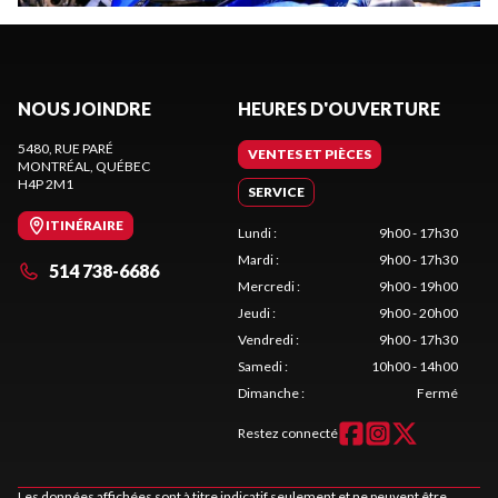
NOUS JOINDRE
HEURES D'OUVERTURE
5480, RUE PARÉ
VENTES ET PIÈCES
MONTRÉAL
, QUÉBEC
H4P 2M1
SERVICE
ITINÉRAIRE
Lundi
:
9h00 - 17h30
Mardi
:
9h00 - 17h30
514 738-6686
Mercredi
:
9h00 - 19h00
Jeudi
:
9h00 - 20h00
Vendredi
:
9h00 - 17h30
Samedi
:
10h00 - 14h00
Dimanche
:
Fermé
Restez connecté
Les données affichées sont à titre indicatif seulement et ne peuvent être