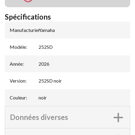
Spécifications
Manufacturier
Yamaha
:
Modèle
:
252SD
Année
:
2026
Version
:
252SD noir
Couleur
:
noir
Données diverses