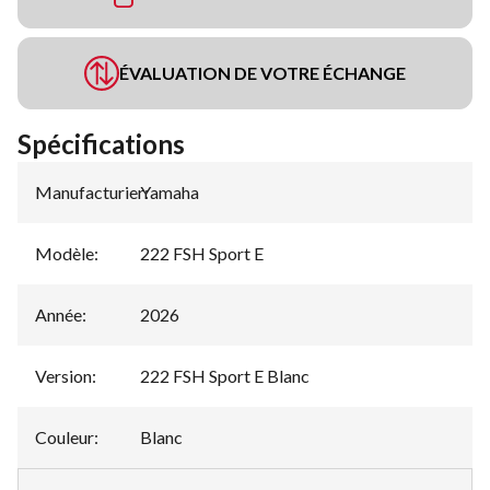
ÉVALUATION DE VOTRE ÉCHANGE
Spécifications
Manufacturier
Yamaha
:
Modèle
:
222 FSH Sport E
Année
:
2026
Version
:
222 FSH Sport E Blanc
Couleur
:
Blanc