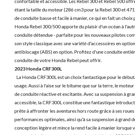
confortable et accessible. Les Rebel 300 et Rebel 500 offren
étant la taille du moteur (286 cm3 pour la Rebel 300 et 47
de conduite basse et facile à manier, ce qui en fait un choix 
Honda Rebel 300/500 apporte du plaisir d'un océan à l'autre
conduite détendue - parfaite pour les nouveaux pilotes co
son style classique avec une variété d'accessoires en optio
antiblocage (ABS) en option. Profitez d'une conduite entière
conduite de votre Honda Rebel peut offrir.
2023 Honda CRF300L
La Honda CRF300L est un choix fantastique pour le débuta
usage. Aussi à l'aise sur le bitume que sur la terre, le mo
de conduite réactive et excitante. Avec sa suspension à g
accessible, la CRF300L constitue une fantastique introduc
prête à affronter les aventures hors route grâce à ses roue
performances optimales, ainsi qu'à sa suspension à grand d
conception légère et mince la rend facile à manier lorsque vo