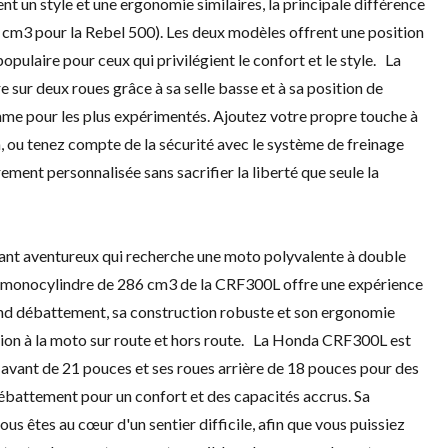
t un style et une ergonomie similaires, la principale différence
1 cm3 pour la Rebel 500). Les deux modèles offrent une position
populaire pour ceux qui privilégient le confort et le style. La
 sur deux roues grâce à sa selle basse et à sa position de
mme pour les plus expérimentés. Ajoutez votre propre touche à
n, ou tenez compte de la sécurité avec le système de freinage
ment personnalisée sans sacrifier la liberté que seule la
nt aventureux qui recherche une moto polyvalente à double
teur monocylindre de 286 cm3 de la CRF300L offre une expérience
rand débattement, sa construction robuste et son ergonomie
tion à la moto sur route et hors route. La Honda CRF300L est
s avant de 21 pouces et ses roues arrière de 18 pouces pour des
ébattement pour un confort et des capacités accrus. Sa
us êtes au cœur d'un sentier difficile, afin que vous puissiez