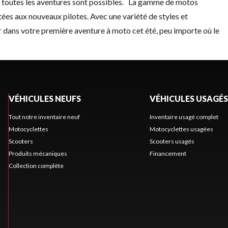
, toutes les aventures sont possibles. La gamme de motos
es aux nouveaux pilotes. Avec une variété de styles et
 dans votre première aventure à moto cet été, peu importe où le
VÉHICULES NEUFS
VÉHICULES USAGÉS
Tout notre inventaire neuf
Inventaire usagé complet
Motocyclettes
Motocyclettes usagées
Scooters
Scooters usagés
Produits mécaniques
Financement
Collection complète