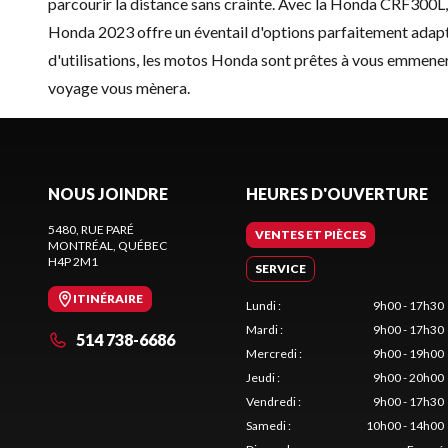
parcourir la distance sans crainte. Avec la Honda CRF300L
Honda 2023 offre un éventail d'options parfaitement adapté
d'utilisations, les motos Honda sont prêtes à vous emmener
voyage vous mènera.
NOUS JOINDRE
HEURES D'OUVERTURE
5480, RUE PARÉ
VENTES ET PIÈCES
MONTRÉAL
, QUÉBEC
H4P 2M1
SERVICE
ITINÉRAIRE
Lundi
:
9h00 - 17h30
Mardi
:
9h00 - 17h30
514 738-6686
Mercredi
:
9h00 - 19h00
Jeudi
:
9h00 - 20h00
Vendredi
:
9h00 - 17h30
Samedi
:
10h00 - 14h00